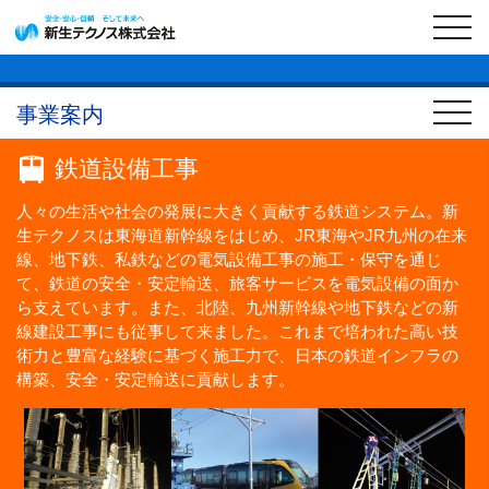
toggl
navig
事業案内
鉄道設備工事
人々の生活や社会の発展に大きく貢献する鉄道システム。新
生テクノスは東海道新幹線をはじめ、JR東海やJR九州の在来
線、地下鉄、私鉄などの電気設備工事の施工・保守を通じ
て、鉄道の安全・安定輸送、旅客サービスを電気設備の面か
ら支えています。また、北陸、九州新幹線や地下鉄などの新
線建設工事にも従事して来ました。これまで培われた高い技
術力と豊富な経験に基づく施工力で、日本の鉄道インフラの
構築、安全・安定輸送に貢献します。