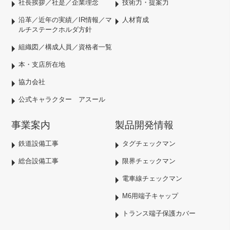
社長挨拶／社是／企業理念
技術力・提案力
沿革／近年の実績／IR情報／マ
人材育成
ルチステークホルダ方針
組織図／構成人員／資格者一覧
本・支店所在地
協力会社
公式キャラクター アスール
事業案内
製品開発情報
鉄道設備工事
タグチェックマン
総合設備工事
限界チェックマン
電車線チェックマン
M6用端子キャップ
トランス端子保護カバー